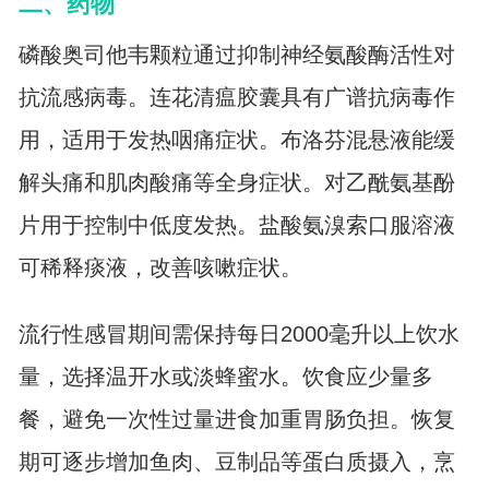
二、药物
磷酸奥司他韦颗粒通过抑制神经氨酸酶活性对
抗流感病毒。连花清瘟胶囊具有广谱抗病毒作
用，适用于发热咽痛症状。布洛芬混悬液能缓
解头痛和肌肉酸痛等全身症状。对乙酰氨基酚
片用于控制中低度发热。盐酸氨溴索口服溶液
可稀释痰液，改善咳嗽症状。
流行性感冒期间需保持每日2000毫升以上饮水
量，选择温开水或淡蜂蜜水。饮食应少量多
餐，避免一次性过量进食加重胃肠负担。恢复
期可逐步增加鱼肉、豆制品等蛋白质摄入，烹