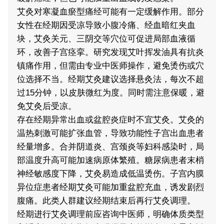
艾灸对寒凝血瘀型痛经可能有一定缓解作用。部分
女性在经期因受凉导致小腹冷痛、经血暗红夹血
块，艾灸关元、三阴交等穴位可促进局部血液循
环，改善子宫痉挛。研究发现艾叶挥发油具有抗炎
镇痛作用，但需由专业中医师操作，避免烫伤或穴
位选择不当。经期艾灸建议选择悬灸法，每次不超
过15分钟，以皮肤微红为度。同时需注意保暖，避
免艾灸后受凉。
存在经期异常出血或盆腔炎症时不宜艾灸。艾灸的
温热刺激可能扩张血管，导致功能性子宫出血患者
经量增多。合并阴道炎、宫颈炎等妇科感染时，局
部温度升高可能加速病原体繁殖。糖尿病患者末梢
神经敏感度下降，艾灸易造成低温烫伤。子宫内膜
异位症患者经期艾灸可能加重盆腔充血，诱发剧烈
腹痛。此类人群建议经期结束后再行艾灸调理。
经期进行艾灸调理前应咨询中医师，明确体质类型