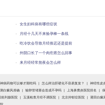
女生妇科病有哪些症状
月经十几天不来验孕棒一条线
吃冷饮会导致月经推迟还是提前
外阴口长了一个肉疙瘩怎么回事
来月经经常熬夜会怎么样
神病药物可以够才期吃吗
|
怎么样治肝硬化不容易复发？
|
神经性皮
测白癜风准确
|
输卵管堵塞会造成不孕吗
|
上海鼻窦炎医院排名
|
阳前列腺医院
|
玉溪检查月经不调医院
|
北京抑郁症医院
|
莆田白癜
院