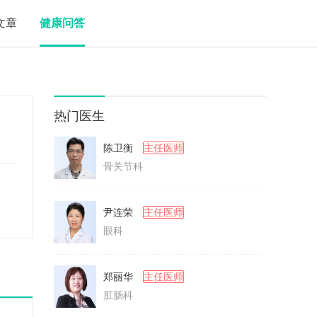
文章
健康问答
热门医生
陈卫衡
主任医师
骨关节科
尹连荣
主任医师
眼科
郑丽华
主任医师
肛肠科