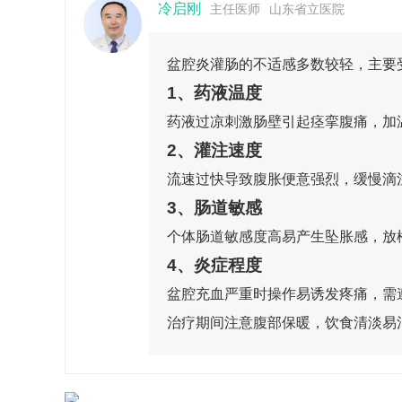
冷启刚
主任医师
山东省立医院
盆腔炎灌肠的不适感多数较轻，主要
1、药液温度
药液过凉刺激肠壁引起痉挛腹痛，加
2、灌注速度
流速过快导致腹胀便意强烈，缓慢滴
3、肠道敏感
个体肠道敏感度高易产生坠胀感，放
4、炎症程度
盆腔充血严重时操作易诱发疼痛，需
治疗期间注意腹部保暖，饮食清淡易