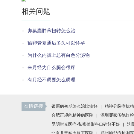
相关问题
卵巢囊肿蒂扭转怎么治
输卵管复通后多久可以怀孕
为什么内裤上总有白色分泌物
来月经为什么腿会很疼
有月经不调要怎么调理
友情链接
银屑病初期怎么治比较好
|
精神分裂症抗精
合肥正规的精神病医院
|
深圳哪家伍德灯检
昆明时光医疗-私密整形科口碑好不好
|
沈
北京儿童智力低下医院
|
郑州抑郁症检测医