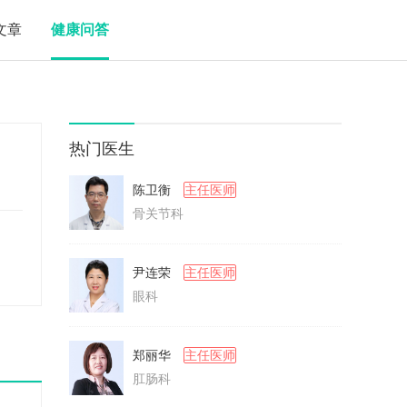
文章
健康问答
热门医生
陈卫衡
主任医师
骨关节科
尹连荣
主任医师
眼科
郑丽华
主任医师
肛肠科