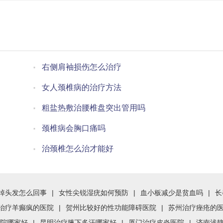
右侧肩袖损伤怎么治疗
女人颈椎病的治疗方法
粗盐热敷治腰椎盘突出管用吗
颈椎病会胸口痛吗
治颈椎怎么治才能好
掉头发怎么回事
|
女性尖锐湿疣如何预防
|
血小板减少是贫血吗
|
长
治疗羊癫疯的医院
|
贺州比较好的性功能障碍医院
|
苏州治疗痤疮的
院哪家好
|
昆明治疗腋下多汗哪家好
|
厦门治疗皮炎医院
|
济南浅