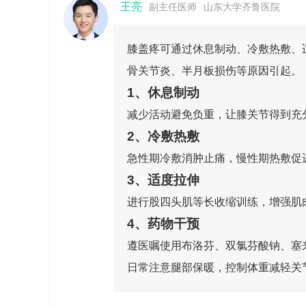
王亮
副主任医师
山东大学齐鲁医院
膝盖疼可通过休息制动、冷敷热敷、
骨关节炎、半月板损伤等原因引起。
1、休息制动
减少活动避免负重，让膝关节得到充
2、冷敷热敷
急性期冷敷消肿止痛，慢性期热敷促
3、适度拉伸
进行股四头肌等长收缩训练，增强肌
4、药物干预
遵医嘱使用布洛芬、双氯芬酸钠、塞
日常注意腿部保暖，控制体重减轻关