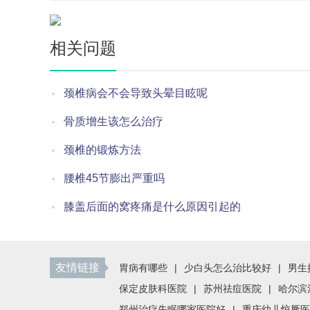
相关问题
颈椎病会不会导致头晕目眩呢
骨质增生该怎么治疗
颈椎的锻炼方法
腰椎45节膨出严重吗
膝盖后面的窝疼痛是什么原因引起的
友情链接
胃病有哪些
|
少白头怎么治比较好
|
男生
保定皮肤科医院
|
苏州祛痘医院
|
哈尔滨
郑州治疗失眠哪家医院好
|
重庆幼儿惊厥医