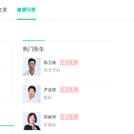
文章
健康问答
热门医生
陈卫衡
主任医师
骨关节科
尹连荣
主任医师
眼科
郑丽华
主任医师
肛肠科