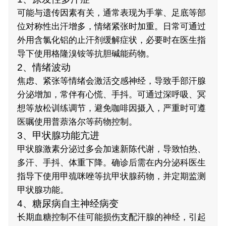
可能与遗传因素有关，通常表现为手掌、足底等部
位对称性出汗增多，情绪紧张时加重。日常可通过
外用含氯化铝的止汗剂缓解症状，必要时在医生指
导下使用格隆溴铵等抗胆碱能药物。
2、情绪波动
焦虑、紧张等情绪会激活交感神经，导致手部汗腺
分泌增加，常伴有心慌、手抖。可通过深呼吸、冥
想等放松训练调节，避免咖啡因摄入，严重时可遵
医嘱使用普萘洛尔等药物控制。
3、甲状腺功能亢进
甲状腺激素分泌过多会加速新陈代谢，导致怕热、
多汗、手抖、体重下降。确诊后需在内分泌科医生
指导下使用甲巯咪唑等抗甲状腺药物，并定期监测
甲状腺功能。
4、糖尿病自主神经病变
长期血糖控制不佳可能损伤支配汗腺的神经，引起