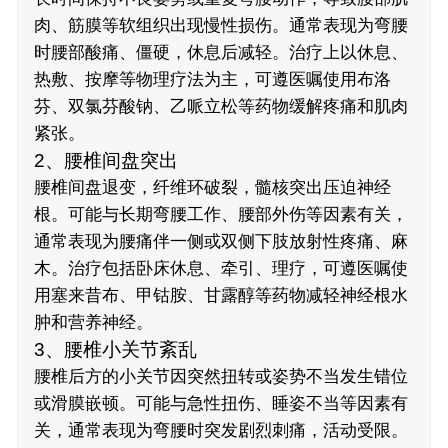
肉、筋膜等软组织出现慢性损伤。通常表现为弯腰
时腰部酸痛、僵硬，休息后减轻。治疗上以休息、
热敷、按摩等物理疗法为主，可遵医嘱使用布洛
芬、双氯芬酸钠、乙哌立松等药物缓解疼痛和肌肉
紧张。
2、腰椎间盘突出
腰椎间盘退变，纤维环破裂，髓核突出压迫神经
根。可能与长期弯腰工作、腰部外伤等因素有关，
通常表现为腰痛伴一侧或双侧下肢放射性疼痛、麻
木。治疗包括卧床休息、牵引、理疗，可遵医嘱使
用塞来昔布、甲钴胺、甘露醇等药物减轻神经根水
肿和营养神经。
3、腰椎小关节紊乱
腰椎后方的小关节因突然扭转或姿势不当发生错位
或滑膜嵌顿。可能与急性扭伤、睡姿不当等因素有
关，通常表现为弯腰时突发剧烈刺痛，活动受限。