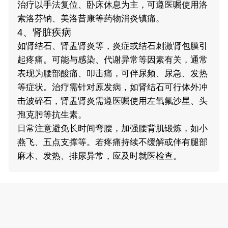
治疗以手法复位、卧床休息为主，可遵医嘱使用洛
索洛芬钠、美洛昔康等药物消炎镇痛。
4、肾脏疾病
如肾结石、肾盂肾炎等，炎症或结石刺激肾包膜引
起疼痛。可能与感染、代谢异常等因素有关，通常
表现为腰部酸痛、叩击痛，可伴尿频、尿急、发热
等症状。治疗需针对原发病，如肾结石可行体外冲
击波碎石，肾盂肾炎需遵医嘱使用左氧氟沙星、头
孢克肟等抗生素。
日常注意避免长时间弯腰，加强腰背肌锻炼，如小
燕飞、五点支撑等。若疼痛持续不缓解或伴有腿部
麻木、发热、排尿异常，应及时就医检查。