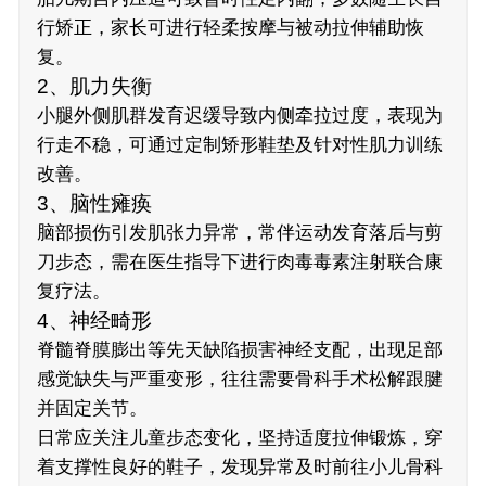
行矫正，家长可进行轻柔按摩与被动拉伸辅助恢
复。
2、肌力失衡
小腿外侧肌群发育迟缓导致内侧牵拉过度，表现为
行走不稳，可通过定制矫形鞋垫及针对性肌力训练
改善。
3、脑性瘫痪
脑部损伤引发肌张力异常，常伴运动发育落后与剪
刀步态，需在医生指导下进行肉毒毒素注射联合康
复疗法。
4、神经畸形
脊髓脊膜膨出等先天缺陷损害神经支配，出现足部
感觉缺失与严重变形，往往需要骨科手术松解跟腱
并固定关节。
日常应关注儿童步态变化，坚持适度拉伸锻炼，穿
着支撑性良好的鞋子，发现异常及时前往小儿骨科