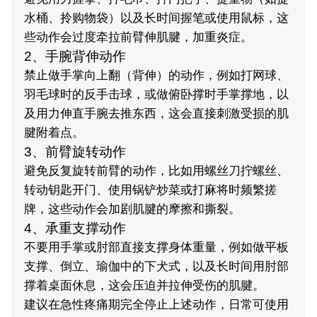
水桶、拎购物袋）以及长时间握笔或使用鼠标，这
些动作会过度牵拉前臂伸肌腱，加重炎症。
2、手腕背伸动作
禁止做手掌向上翻（背伸）的动作，例如打网球、
羽毛球时的反手击球，或做俯卧撑时手掌撑地，以
及用力伸直手腕去推东西，这会直接刺激受损的肌
腱附着点。
3、前臂旋转动作
避免反复旋转前臂的动作，比如用螺丝刀拧螺丝、
转动钥匙开门、使用锅铲炒菜或打麻将时频繁搓
牌，这些动作会加剧肌腱的摩擦和撕裂。
4、承重支撑动作
不要用手掌或肘部直接支撑身体重量，例如做平板
支撑、倒立、瑜伽中的下犬式，以及长时间用肘部
撑着桌面休息，这会压迫并拉伸受伤的肌腱。
建议在急性疼痛期完全停止上述动作，日常可使用