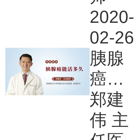
2020-
02-26
胰腺
癌能
活多
郑建
久
伟 主