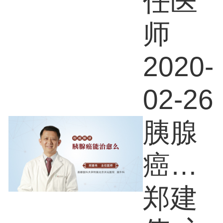
任医
师
2020-
02-26
胰腺
癌能
治愈
郑建