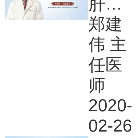
肝癌
吃什
郑建
么好
伟 主
任医
师
2020-
02-26