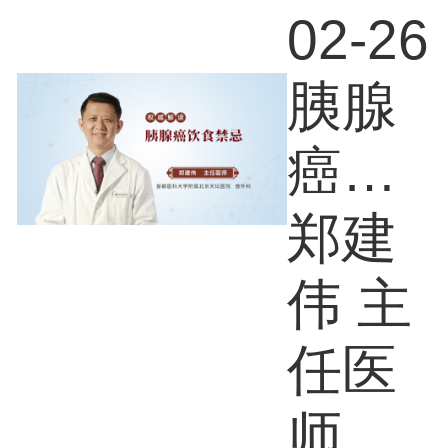
02-26
胰腺
癌饮
食禁
郑建
忌
伟 主
任医
师