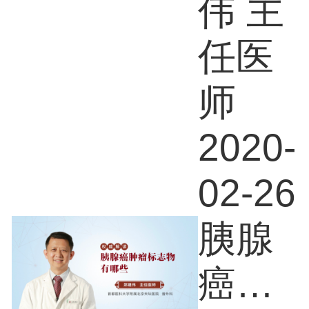
么
伟 主
任医
师
2020-
02-26
胰腺
癌肿