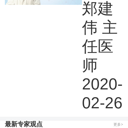
瘤标
郑建
志有
伟 主
哪些
任医
师
2020-
02-26
最新专家观点
更多>