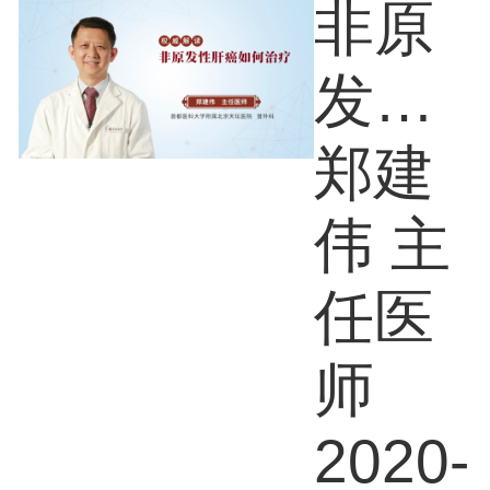
非原
发性
肝癌
郑建
如何
伟 主
治疗
任医
师
2020-