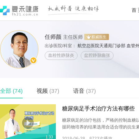
首
任师颜
主任医师
权威医生
出诊医院/科室：
航空总医院天通苑门诊部 血管
血栓性静脉炎
盆腔静脉曲张
全部
(74)
视频
(37)
语音
(37)
糖尿病足手术治疗方法有哪些
糖尿病足的治疗包括，严格的控制血糖
据药物培养的结果选用合适合理的抗生素
1:33
2018-06-28
8723次播放