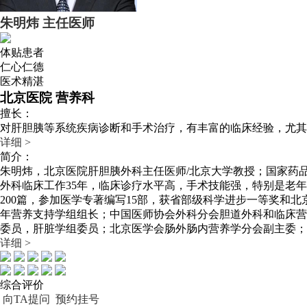
朱明炜
主任医师
体贴患者
仁心仁德
医术精湛
北京医院 营养科
擅长：
对肝胆胰等系统疾病诊断和手术治疗，有丰富的临床经验，尤其
详细 >
简介：
朱明炜，北京医院肝胆胰外科主任医师/北京大学教授；国家药品监督
外科临床工作35年，临床诊疗水平高，手术技能强，特别是老
200篇，参加医学专著编写15部，获省部级科学进步一等奖和
年营养支持学组组长；中国医师协会外科分会胆道外科和临床营
委员，肝脏学组委员；北京医学会肠外肠内营养学分会副主委；
详细 >
综合评价
向TA提问
预约挂号