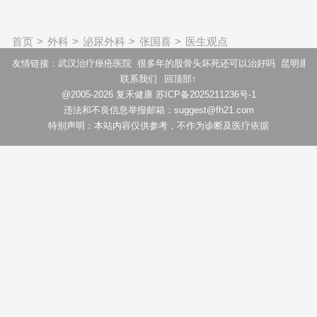
首页
>
外科
>
泌尿外科
>
张国喜
>
医生观点
友情链接：
武汉治疗痤疮医院
很多年的股骨头坏死还可以治好吗
昆明康
联系我们
回顶部↑
@2005-2026 复禾健康 苏ICP备2025211236号-1
违法和不良信息举报邮箱：suggest@fh21.com
特别声明：本站内容仅供参考，不作为诊断及医疗依据