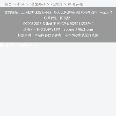
首页
>
外科
>
泌尿外科
>
张国喜
>
患者评价
友情链接：
上海虹桥医院好不好
冬天流鼻涕喝花椒水有帮助吗
南京天佑
联系我们
回顶部↑
@2005-2026 复禾健康 苏ICP备2025211236号-1
违法和不良信息举报邮箱：suggest@fh21.com
特别声明：本站内容仅供参考，不作为诊断及医疗依据
图文咨询
预约挂号