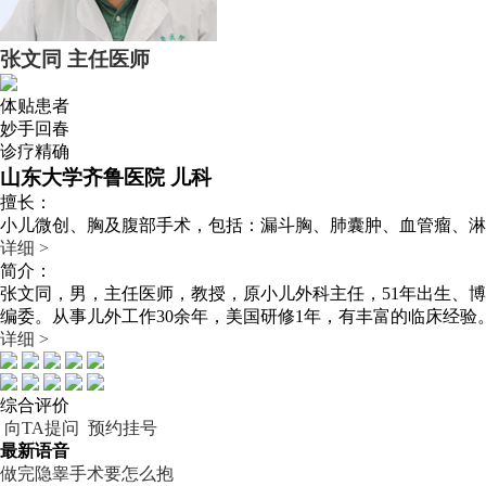
张文同
主任医师
体贴患者
妙手回春
诊疗精确
山东大学齐鲁医院 儿科
擅长：
小儿微创、胸及腹部手术，包括：漏斗胸、肺囊肿、血管瘤、淋
详细 >
简介：
张文同，男，主任医师，教授，原小儿外科主任，51年出生、
编委。从事儿外工作30余年，美国研修1年，有丰富的临床经验
详细 >
综合评价
向TA提问
预约挂号
最新语音
做完隐睾手术要怎么抱