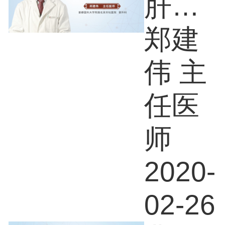
肝癌
吃什
郑建
么好
伟 主
任医
师
2020-
02-26