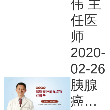
么
伟 主
任医
师
2020-
02-26
胰腺
癌肿