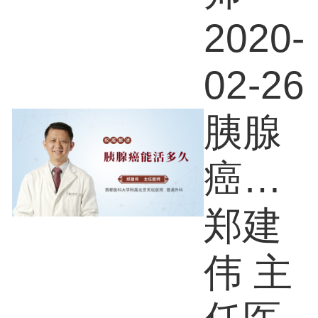
2020-
02-26
胰腺
癌能
活多
郑建
久
伟 主