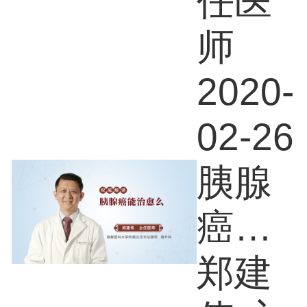
任医
师
2020-
02-26
胰腺
癌能
治愈
郑建