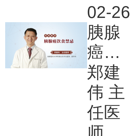
02-26
胰腺
癌饮
食禁
郑建
忌
伟 主
任医
师