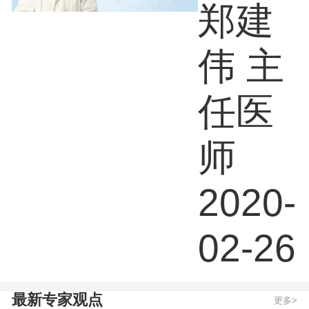
瘤标
郑建
志有
伟 主
哪些
任医
师
2020-
02-26
最新专家观点
更多>