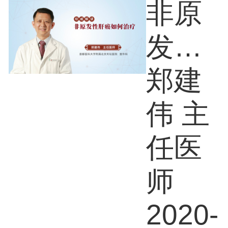
非原
发性
肝癌
郑建
如何
伟 主
治疗
任医
师
2020-