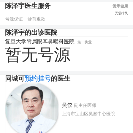
陈泽宇医生服务
复禾健康
图文咨询
预约挂号
无需排队
号源保证
诊前退款
陈泽宇的出诊医院
复旦大学附属眼耳鼻喉科医院
第一执业
暂无号源
同城可
预约挂号
的医生
吴仪
副主任医师
上海市宝山区吴淞中心医院