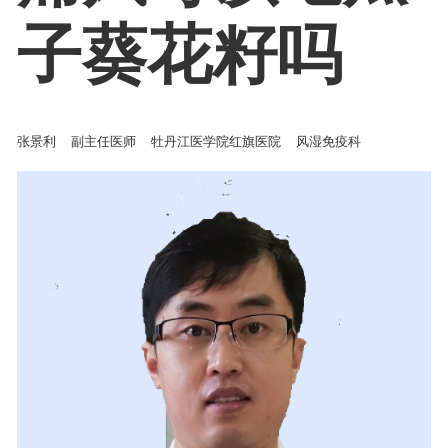
子葵花籽吗
张景利
副主任医师
牡丹江医学院红旗医院
风湿免疫科