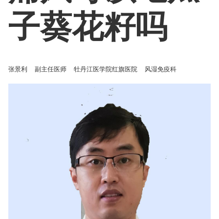
子葵花籽吗
张景利
副主任医师
牡丹江医学院红旗医院
风湿免疫科