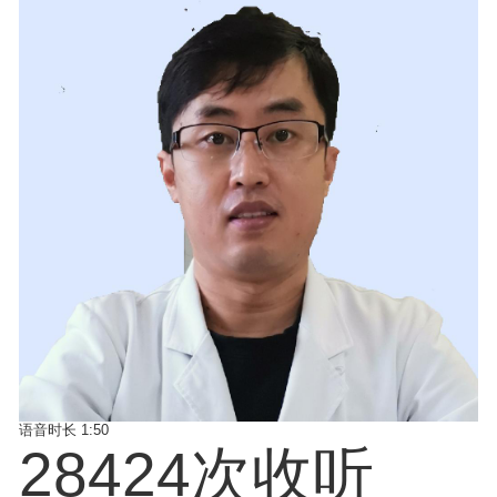
语音时长
1:50
28424次收听