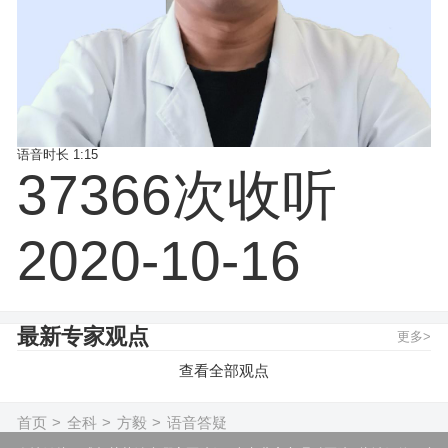
语音时长
1:15
37366次收听
2020-10-16
最新专家观点
更多>
查看全部观点
首页
>
全科
>
方毅
>
语音答疑