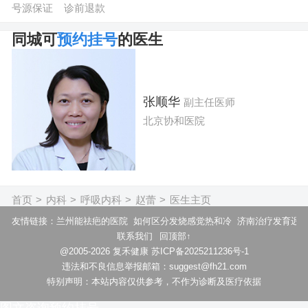
号源保证
诊前退款
同城可
预约挂号
的医生
张顺华
副主任医师
北京协和医院
擅长：
各种类型白内障手术,具有万余例白内障手术经验；2、闭角型
首页
>
内科
>
呼吸内科
>
赵蕾
>
医生主页
立即提问
预约挂号
友情链接：
兰州能祛疤的医院
如何区分发烧感觉热和冷
济南治疗发育迟
联系我们
回顶部↑
@2005-2026 复禾健康 苏ICP备2025211236号-1
违法和不良信息举报邮箱：suggest@fh21.com
特别声明：本站内容仅供参考，不作为诊断及医疗依据
图文咨询
预约挂号