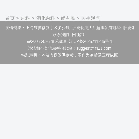
首页
>
内科
>
消化内科
>
尚占民
>
医生观点
友情链接：
上海鼓膜修复手术多少钱
肝硬化病人注意事项有哪些
肝硬化晚
联系我们
回顶部↑
@2005-2026 复禾健康 苏ICP备2025211236号-1
违法和不良信息举报邮箱：suggest@fh21.com
特别声明：本站内容仅供参考，不作为诊断及医疗依据