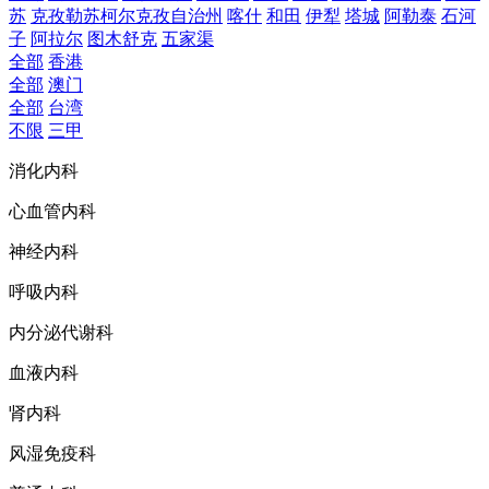
苏
克孜勒苏柯尔克孜自治州
喀什
和田
伊犁
塔城
阿勒泰
石河
子
阿拉尔
图木舒克
五家渠
全部
香港
全部
澳门
全部
台湾
不限
三甲
消化内科
心血管内科
神经内科
呼吸内科
内分泌代谢科
血液内科
肾内科
风湿免疫科