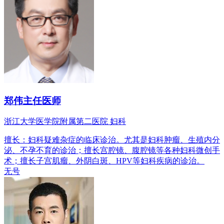
郑伟
主任医师
浙江大学医学院附属第二医院 妇科
擅长：妇科疑难杂症的临床诊治。尤其是妇科肿瘤、生殖内分
泌、不孕不育的诊治；擅长宫腔镜、腹腔镜等各种妇科微创手
术；擅长子宫肌瘤、外阴白斑、HPV等妇科疾病的诊治。
无号