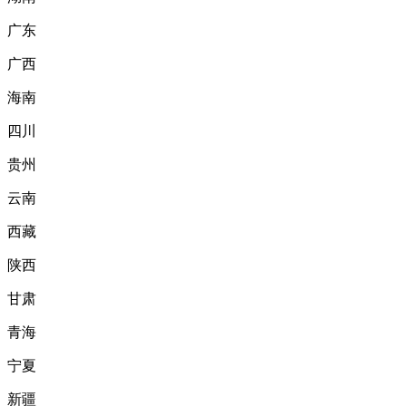
广东
广西
海南
四川
贵州
云南
西藏
陕西
甘肃
青海
宁夏
新疆