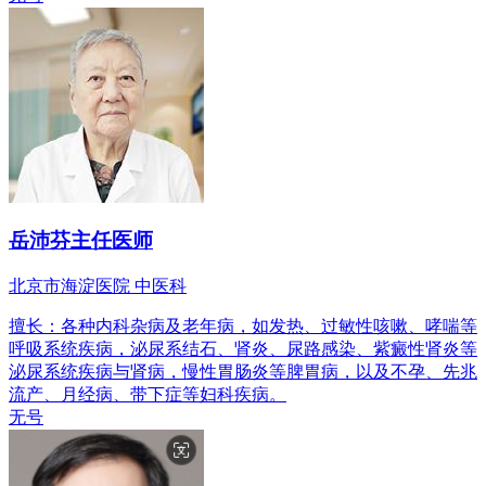
岳沛芬
主任医师
北京市海淀医院 中医科
擅长：各种内科杂病及老年病，如发热、过敏性咳嗽、哮喘等
呼吸系统疾病，泌尿系结石、肾炎、尿路感染、紫癜性肾炎等
泌尿系统疾病与肾病，慢性胃肠炎等脾胃病，以及不孕、先兆
流产、月经病、带下症等妇科疾病。
无号