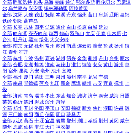
全部
呼和浩特
包头
乌海
赤峰
通辽
鄂尔多斯
呼伦贝尔
巴彦淖
尔
乌兰察布
兴安盟
锡林郭勒盟
阿拉善盟
全部
沈阳
大连
鞍山
抚顺
本溪
丹东
锦州
营口
阜新
辽阳
盘锦
铁岭
朝阳
葫芦岛
全部
长春
吉林
四平
辽源
通化
白山
松原
白城
延边
全部
哈尔滨
齐齐哈尔
鸡西
鹤岗
双鸭山
大庆
伊春
佳木斯
七
台河
牡丹江
黑河
绥化
大兴安岭
全部
南京
无锡
徐州
常州
苏州
南通
连云港
淮安
盐城
扬州
镇
江
泰州
宿迁
全部
杭州
宁波
温州
嘉兴
湖州
绍兴
金华
衢州
舟山
台州
丽水
全部
合肥
芜湖
蚌埠
淮南
马鞍山
淮北
铜陵
安庆
黄山
滁州
阜
阳
宿州
巢湖
六安
亳州
池州
宣城
全部
福州
厦门
莆田
三明
泉州
漳州
南平
龙岩
宁德
全部
南昌
景德镇
萍乡
九江
新余
鹰潭
赣州
吉安
宜春
抚州
上
饶
全部
济南
青岛
淄博
枣庄
东营
烟台
潍坊
济宁
泰安
威海
日照
莱芜
临沂
德州
聊城
滨州
菏泽
全部
郑州
开封
洛阳
平顶山
安阳
鹤壁
新乡
焦作
濮阳
许昌
漯
河
三门峡
南阳
商丘
信阳
周口
驻马店
全部
武汉
黄石
十堰
宜昌
襄樊
鄂州
荆门
孝感
荆州
黄冈
咸宁
随州
恩施
仙桃
潜江
天门
神农架