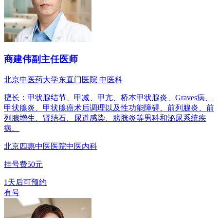
商建伟
副主任医师
北京中医药大学东直门医院 中医科
擅长：甲状腺结节、甲减、甲亢、桥本甲状腺炎、Graves病、
甲状腺炎、甲状腺癌术后调理以及性功能障碍、前列腺炎、前
列腺增生、肾结石、尿道感染、膀胱炎等男科和泌尿系统疾
病。
北京四惠中医医院
中医内科
挂号费50元
1天后可预约
有号