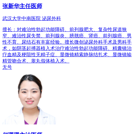
张新华
主任医师
武汉大学中南医院 泌尿外科
擅长：对难治性勃起功能障碍、前列腺肥大、复杂性尿道狭
窄、难治性尿失禁、前列腺炎、膀胱癌、肾癌、前列腺癌、男
性不育、尿结石有丰富经验。擅长微创泌尿外科手术及男科手
术，如阴茎起搏器植入术治疗难治性勃起功能障碍、精囊镜治
疗血精及梗阻性无精子症、显微镜精索静脉结扎术、显微镜输
精管吻合术、睾丸假体植入术。
无号