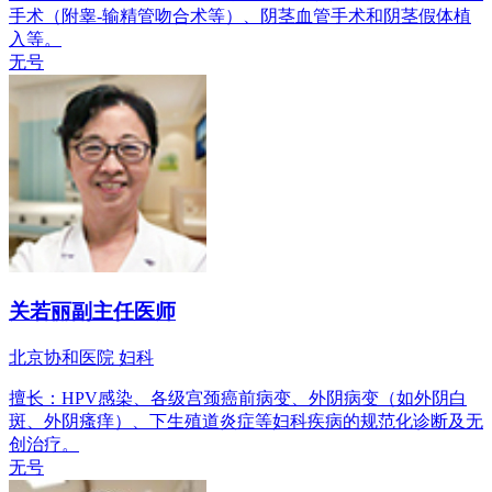
手术（附睾-输精管吻合术等）、阴茎血管手术和阴茎假体植
入等。
无号
关若丽
副主任医师
北京协和医院 妇科
擅长：HPV感染、各级宫颈癌前病变、外阴病变（如外阴白
斑、外阴瘙痒）、下生殖道炎症等妇科疾病的规范化诊断及无
创治疗。
无号