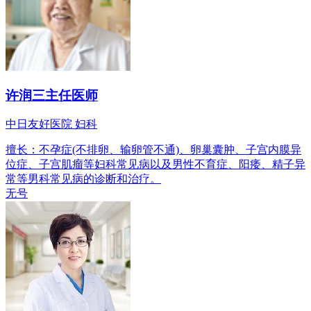
许润三
主任医师
中日友好医院 妇科
擅长：不孕症(不排卵、输卵管不通)、卵巢囊肿、子宫内膜异
位症、子宫肌瘤等妇科常见病以及男性不育症、阳痿、精子异
常等男科常见病的诊断和治疗。
无号