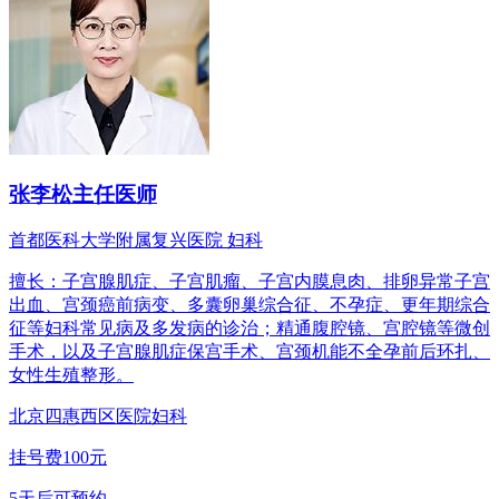
张李松
主任医师
首都医科大学附属复兴医院 妇科
擅长：子宫腺肌症、子宫肌瘤、子宫内膜息肉、排卵异常子宫
出血、宫颈癌前病变、多囊卵巢综合征、不孕症、更年期综合
征等妇科常见病及多发病的诊治；精通腹腔镜、宫腔镜等微创
手术，以及子宫腺肌症保宫手术、宫颈机能不全孕前后环扎、
女性生殖整形。
北京四惠西区医院
妇科
挂号费100元
5天后可预约