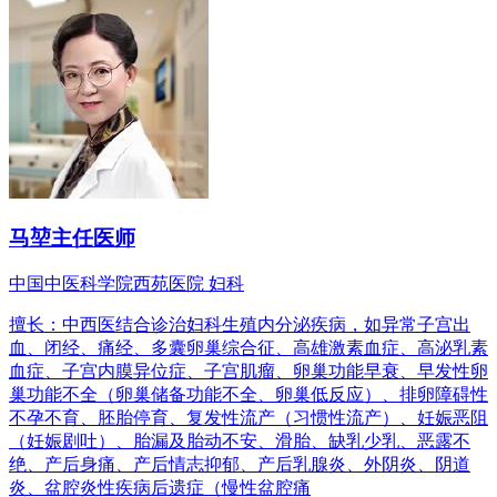
马堃
主任医师
中国中医科学院西苑医院 妇科
擅长：中西医结合诊治妇科生殖内分泌疾病，如异常子宫出
血、闭经、痛经、多囊卵巢综合征、高雄激素血症、高泌乳素
血症、子宫内膜异位症、子宫肌瘤、卵巢功能早衰、早发性卵
巢功能不全（卵巢储备功能不全、卵巢低反应）、排卵障碍性
不孕不育、胚胎停育、复发性流产（习惯性流产）、妊娠恶阻
（妊娠剧吐）、胎漏及胎动不安、滑胎、缺乳少乳、恶露不
绝、产后身痛、产后情志抑郁、产后乳腺炎、外阴炎、阴道
炎、盆腔炎性疾病后遗症（慢性盆腔痛