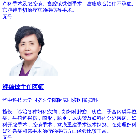
产科手术及腹腔镜、宫腔镜微创手术、宫腹联合治疗不孕症、
宫腔镜电切治疗宫颈疾病等手术。
无号
濮德敏
主任医师
华中科技大学同济医学院附属同济医院 妇科
擅长：诊治各种妇科疾病，如妇科肿瘤、炎症、子宫内膜异位
症、生殖道损伤，畸形，脱垂，尿失禁及妇科内分泌疾病。妇
科开腹手术，腔镜手术，盆底重建手术技术娴熟。在处理妇科
疑难杂症和需手术治疗的疾病方面经验比较丰富。
无号