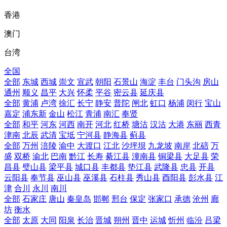
香港
澳门
台湾
全国
全部
东城
西城
崇文
宣武
朝阳
石景山
海淀
丰台
门头沟
房山
通州
顺义
昌平
大兴
怀柔
平谷
密云县
延庆县
全部
黄浦
卢湾
徐汇
长宁
静安
普陀
闸北
虹口
杨浦
闵行
宝山
嘉定
浦东新
金山
松江
青浦
南汇
奉贤
全部
和平
河东
河西
南开
河北
红桥
塘沽
汉沽
大港
东丽
西青
津南
北辰
武清
宝坻
宁河县
静海县
蓟县
全部
万州
涪陵
渝中
大渡口
江北
沙坪坝
九龙坡
南岸
北碚
万
盛
双桥
渝北
巴南
黔江
长寿
綦江县
潼南县
铜梁县
大足县
荣
昌县
璧山县
梁平县
城口县
丰都县
垫江县
武隆县
忠县
开县
云阳县
奉节县
巫山县
巫溪县
石柱县
秀山县
酉阳县
彭水县
江
津
合川
永川
南川
全部
石家庄
唐山
秦皇岛
邯郸
邢台
保定
张家口
承德
沧州
廊
坊
衡水
全部
太原
大同
阳泉
长治
晋城
朔州
晋中
运城
忻州
临汾
吕梁