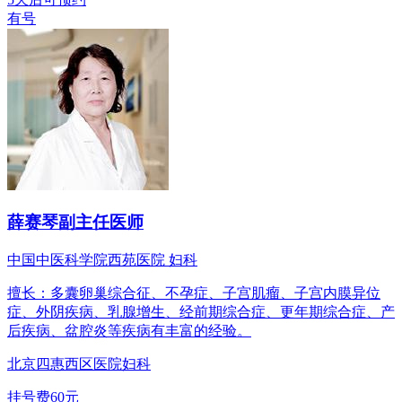
有号
薛赛琴
副主任医师
中国中医科学院西苑医院 妇科
擅长：多囊卵巢综合征、不孕症、子宫肌瘤、子宫内膜异位
症、外阴疾病、乳腺增生、经前期综合症、更年期综合症、产
后疾病、盆腔炎等疾病有丰富的经验。
北京四惠西区医院
妇科
挂号费60元