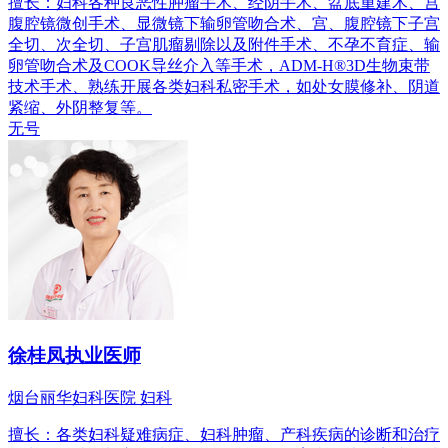
擅长：妇科各种良恶性肿瘤手术、经阴手术、盆底重建术、宫
腹腔镜微创手术、显微镜下输卵管吻合术、宫、腹腔镜下子宫
全切、次全切、子宫肌瘤剔除以及附件手术、不孕不育症、输
卵管吻合术及COOK导丝介入等手术，ADM-H®3D生物束带
技术手术、熟练开展各类妇科私密手术，如处女膜修补、阴道
紧缩、外阴整复等。
无号
徐桂凤
执业医师
烟台丽华妇科医院 妇科
擅长：各类妇科疑难病症、妇科肿瘤、产科疾病的诊断和治疗