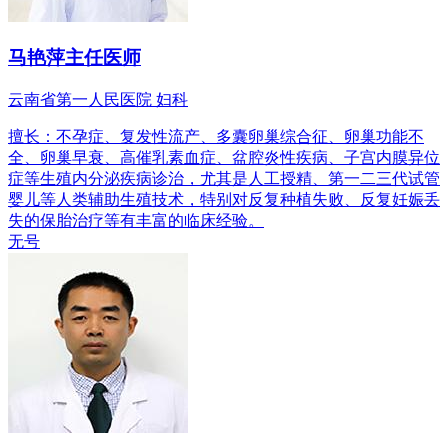
马艳萍
主任医师
云南省第一人民医院 妇科
擅长：不孕症、复发性流产、多囊卵巢综合征、卵巢功能不
全、卵巢早衰、高催乳素血症、盆腔炎性疾病、子宫内膜异位
症等生殖内分泌疾病诊治，尤其是人工授精、第一二三代试管
婴儿等人类辅助生殖技术，特别对反复种植失败、反复妊娠丢
失的保胎治疗等有丰富的临床经验。
无号