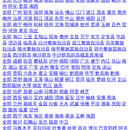
全部
长沙
株洲
湘潭
衡阳
邵阳
岳阳
常德
张家界
益阳
郴州
永
州
怀化
娄底
湘西
全部
广州
韶关
深圳
珠海
汕头
佛山
江门
湛江
茂名
肇庆
惠州
梅州
汕尾
河源
阳江
清远
东莞
中山
潮州
揭阳
云浮
全部
南宁
柳州
桂林
梧州
北海
防城港
钦州
贵港
玉林
百色
贺
州
河池
来宾
崇左
全部
海口
三亚
五指山
琼海
儋州
文昌
万宁
东方
定安县
屯昌
县
澄迈县
临高县
白沙黎族自治县
昌江黎族自治县
乐东黎族
自治县
陵水黎族自治县
保亭黎族苗族自治县
琼中黎族苗族自
治县
西沙群岛
南沙群岛
中沙群岛的岛礁及其海域
全部
成都
自贡
攀枝花
泸州
德阳
绵阳
广元
遂宁
内江
乐山
南
充
眉山
宜宾
广安
达州
雅安
巴中
资阳
阿坝
甘孜
凉山
全部
贵阳
六盘水
遵义
安顺
铜仁
黔西南
毕节
黔东南
黔南
全部
昆明
曲靖
玉溪
保山
昭通
丽江
普洱
临沧
楚雄
红河
文山
西双版纳
大理
德宏
怒江
迪庆
全部
拉萨
昌都
山南
日喀则
那曲
阿里
林芝
全部
西安
铜川
宝鸡
咸阳
渭南
延安
汉中
榆林
安康
商洛
全部
兰州
嘉峪关
金昌
白银
天水
武威
张掖
平凉
酒泉
庆阳
定
西
陇南
临夏
甘州
全部
西宁
海东
海北
黄南
海南
果洛
玉树
海西
全部
银川
石嘴山
吴忠
固原
中卫
全部
乌鲁木齐
克拉玛依
吐鲁番
哈密
昌吉
博尔
巴音郭楞
阿克