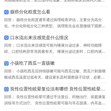
周期规律的女性，若出现停经现象，受精卵着床后体内人绒毛
膜促性腺激素水平会逐渐升高。尿妊娠试纸最早可在预计月经
腺癌分化程度怎么看
Q
来潮后1周检测出阳...
回答： 腺癌分化程度通常通过病理检查评估，主要分为高分
化、中分化和低分化三种类型。 病理医生会在显微镜下观察肿
瘤细胞的形态、排列方式以及与正常细胞的相似度来判断分化
口水流出来没感觉是什么情况
Q
程度。高分化腺癌的细胞...
回答： 口水流出来没感觉可能与唾液分泌过多、神经功能障
碍、口腔结构异常等因素有关。 唾液分泌过多时，口腔内液体
量超过正常吞咽能力，可能导致无意识流涎。常见诱因包括口
小孩吃了西瓜一直咳嗽
Q
腔炎症刺激、胃酸反流或...
回答： 小孩吃西瓜后持续咳嗽可能与西瓜过敏、西瓜汁刺激咽
喉或西瓜温度过低有关。建议家长及时观察孩子症状，必要时
就医检查。 西瓜过敏属于食物过敏反应，可能引发咽喉水肿、
良性位置性眩晕复位法有哪些 良性位置性眩晕要怎么办
Q
皮肤瘙痒等症状，咳嗽...
回答： 良性位置性眩晕可通过手法复位、药物治疗、前庭康复
训练等方式治疗。 良性位置性眩晕可能与耳石脱落、内耳血液
循环障碍、头部外伤等因素有关，通常表现为头部位置变化时