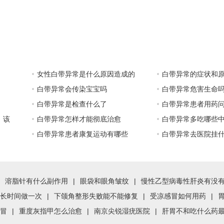
女性白带异常是什么原因造成的
白带异常的症状和
白带异常会传染宝宝吗
白带异常危害生命
白带异常是检查什么了
白带异常患者用药
！该
白带异常怎样才能彻底治愈
白带异常多吃哪些
白带异常患者康复运动有哪些
白带异常去医院挂
溶脂针有什么副作用
|
眼袋和眼角皱纹
|
慢性乙型病毒性肝炎有没
长时间做一次
|
下颌角整形失败能不能修复
|
受凉感冒如何用药
|
冒
|
重度灰指甲怎么治愈
|
南京尖锐湿疣医院
|
肝胃不和吃什么药