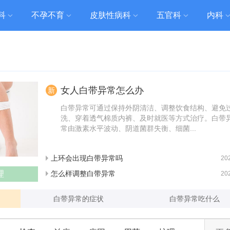
科
不孕不育
皮肤性病科
五官科
内科
女人白带异常怎么办
新
白带异常可通过保持外阴清洁、调整饮食结构、避免
洗、穿着透气棉质内裤、及时就医等方式治疗。白带
常由激素水平波动、阴道菌群失衡、细菌...
上环会出现白带异常吗
20
理
怎么样调整白带异常
20
白带异常的症状
白带异常吃什么