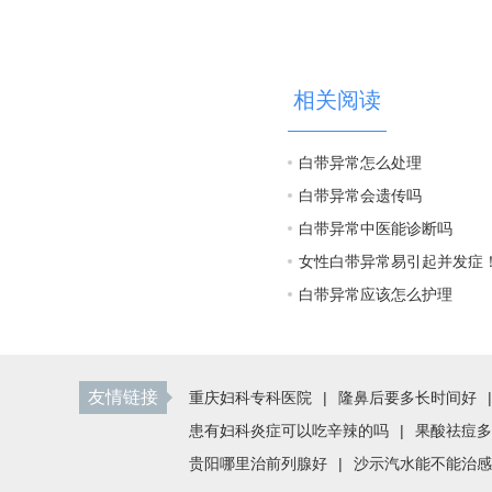
相关阅读
白带异常怎么处理
白带异常会遗传吗
白带异常中医能诊断吗
女性白带异常易引起并发症
白带异常应该怎么护理
友情链接
重庆妇科专科医院
|
隆鼻后要多长时间好
|
患有妇科炎症可以吃辛辣的吗
|
果酸祛痘多
贵阳哪里治前列腺好
|
沙示汽水能不能治感