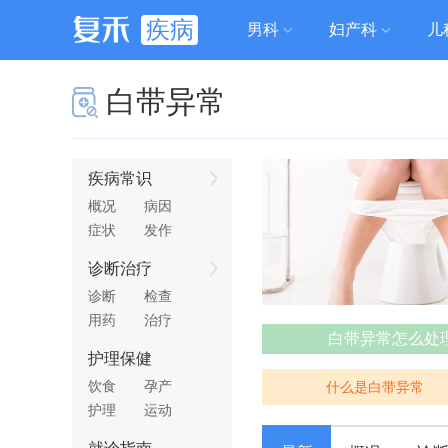
疾病
男科
妇产科
儿
白带异常
疾病常识
概况
病因
症状
发作
诊断治疗
诊断
检查
用药
治疗
白带异常怎么处
护理保健
饮食
孕产
什么是白带异常
护理
运动