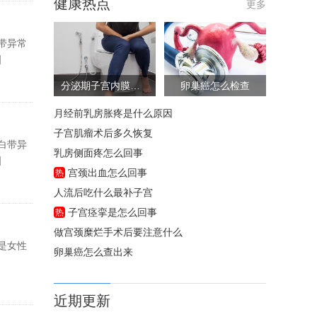
健康热点
更多
带异常
]
分泌期子宫内膜厚度多少是正常的
卵巢癌怎么检查
月经前乳房胀疼是什么原因
子宫肌瘤术后多久恢复
白带异
乳房侧面疼怎么回事
]
宫颈出血怎么回事
热
人流后吃什么最补子宫
子宫痉挛是怎么回事
热
做宫颈糜烂手术后要注意什么
是女性
卵巢癌怎么查出来
近期更新