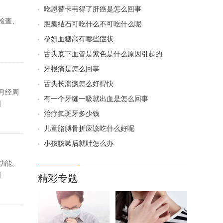
吃恩替卡韦得了肝癌是怎么回事
检查、
胆囊结石可吃什么不可吃什么呢
孕妇血糖高有哪些症状
舌头底下血管是紫色是什么原因引起的
牙根痛是怎么回事
舌头长溃疡怎么好得快
月经周
有一个牙缝一吸就出血是怎么回事
]
治疗氟斑牙多少钱
儿童胳膊骨折应该吃什么好呢
小孩咳嗽后就吐怎么办
功能。
]
精彩专题