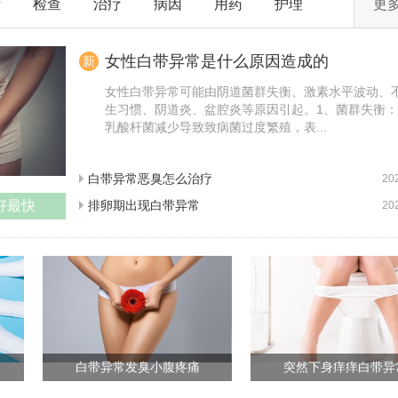
断
检查
治疗
病因
用药
护理
更
女性白带异常是什么原因造成的
新
女性白带异常可能由阴道菌群失衡、激素水平波动、
生习惯、阴道炎、盆腔炎等原因引起。1、菌群失衡
乳酸杆菌减少导致致病菌过度繁殖，表...
白带异常恶臭怎么治疗
20
好最快
排卵期出现白带异常
20
白带异常发臭小腹疼痛
突然下身痒痒白带异