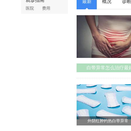
就诊指南
最新
概况
诊
医院
费用
白带异常怎么治疗最
外阴红肿灼热白带异常