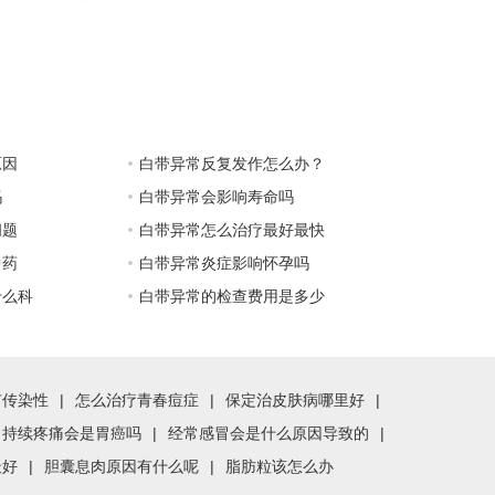
原因
白带异常反复发作怎么办？
吗
白带异常会影响寿命吗
问题
白带异常怎么治疗最好最快
中药
白带异常炎症影响怀孕吗
什么科
白带异常的检查费用是多少
有传染性
|
怎么治疗青春痘症
|
保定治皮肤病哪里好
|
胃持续疼痛会是胃癌吗
|
经常感冒会是什么原因导致的
|
最好
|
胆囊息肉原因有什么呢
|
脂肪粒该怎么办