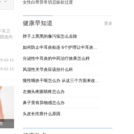
多
女性白带异常切忌纵欲过度
健康早知道
更多
不良卫
脖子上黑黑的像污垢怎么去除
：阴道内
如何防止中耳炎粘连 6个护理让中耳炎黏连不发生
分泌性中耳炎的中药治疗效果怎么样
25-02-13
25-02-13
风湿性关节炎应该挂什么科
慢性咽炎干呕怎么办 从这三个方面来改善慢性咽炎干呕
左侧头疼眼睛疼怎么办
鼻子里有异物感怎么办
头皮长疙瘩什么原因
常