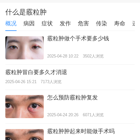
什么是霰粒肿
概况
病因
症状
发作
危害
传染
寿命
遗
霰粒肿做个手术要多少钱
2025-04-28 10:22
3502人浏览
霰粒肿冒白要多久才消退
2025-04-26 15:21
7173人浏览
怎么预防霰粒肿复发
2025-04-24 20:26
6071人浏览
霰粒肿肿起来时能做手术吗