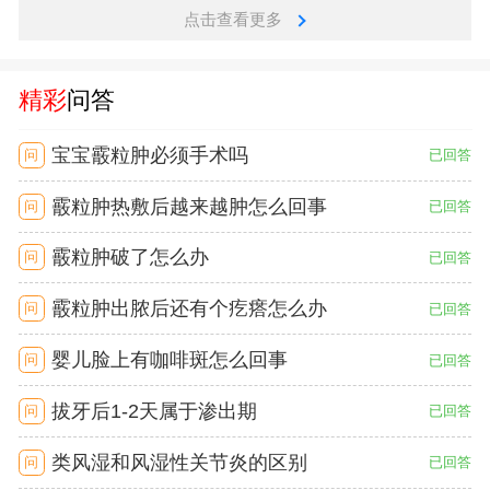
点击查看更多
精彩
问答
宝宝霰粒肿必须手术吗
问
已回答
霰粒肿热敷后越来越肿怎么回事
问
已回答
霰粒肿破了怎么办
问
已回答
霰粒肿出脓后还有个疙瘩怎么办
问
已回答
婴儿脸上有咖啡斑怎么回事
问
已回答
拔牙后1-2天属于渗出期
问
已回答
类风湿和风湿性关节炎的区别
问
已回答