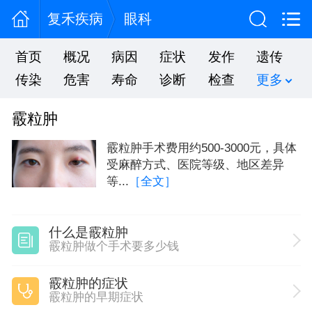
复禾疾病
眼科
首页
概况
病因
症状
发作
遗传
传染
危害
寿命
诊断
检查
更多
霰粒肿
霰粒肿手术费用约500-3000元，具体
受麻醉方式、医院等级、地区差异
等...
［全文］
什么是霰粒肿
霰粒肿做个手术要多少钱
霰粒肿的症状
霰粒肿的早期症状