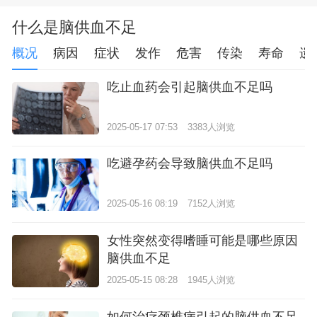
什么是脑供血不足
概况
病因
症状
发作
危害
传染
寿命
遗
吃止血药会引起脑供血不足吗
2025-05-17 07:53
3383人浏览
吃避孕药会导致脑供血不足吗
2025-05-16 08:19
7152人浏览
女性突然变得嗜睡可能是哪些原因
脑供血不足
2025-05-15 08:28
1945人浏览
如何治疗颈椎病引起的脑供血不足