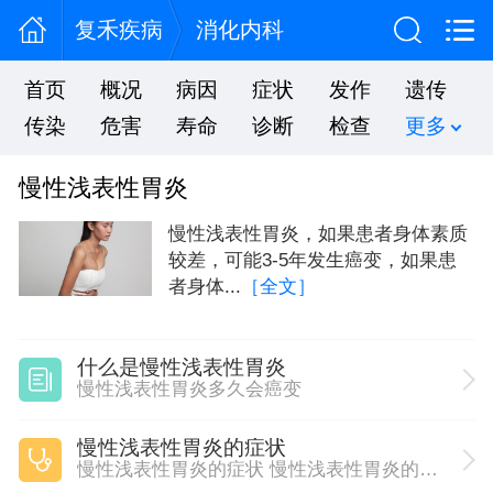
复禾疾病
消化内科
首页
概况
病因
症状
发作
遗传
传染
危害
寿命
诊断
检查
更多
慢性浅表性胃炎
慢性浅表性胃炎，如果患者身体素质
较差，可能3-5年发生癌变，如果患
者身体...
［全文］
什么是慢性浅表性胃炎
慢性浅表性胃炎多久会癌变
慢性浅表性胃炎的症状
慢性浅表性胃炎的症状 慢性浅表性胃炎的4个症状