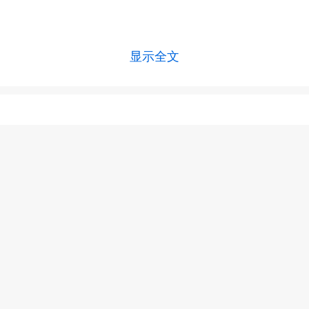
显示全文
上一篇 :
小细胞肺癌姑息放疗是什么意思
下一篇 :
肺腺癌的基因检测是什么