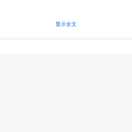
显示全文
上一篇 :
车祸蛛网膜下腔出血
下一篇 :
脑部肿瘤怎么引起的