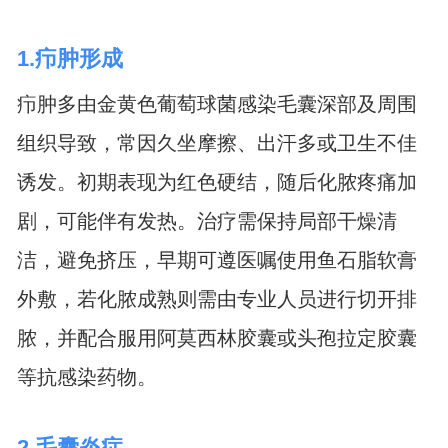
1.疖肿形成
疖肿多由金黄色葡萄球菌感染毛囊深部及周围
组织导致，常因久坐摩擦、出汗多或卫生不佳
诱发。初期表现为红色硬结，随后化脓疼痛加
剧，可能伴有发热。治疗需保持局部干燥清
洁，避免挤压，早期可遵医嘱使用鱼石脂软膏
外敷，若化脓成熟则需由专业人员进行切开排
脓，并配合服用阿莫西林胶囊或头孢拉定胶囊
等抗感染药物。
2.毛囊炎症