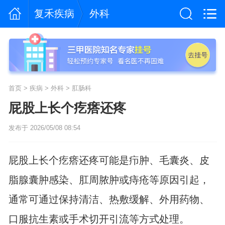
复禾疾病
外科
首页
>
疾病
>
外科
>
肛肠科
屁股上长个疙瘩还疼
发布于 2026/05/08 08:54
屁股上长个疙瘩还疼可能是疖肿、毛囊炎、皮
脂腺囊肿感染、肛周脓肿或痔疮等原因引起，
通常可通过保持清洁、热敷缓解、外用药物、
口服抗生素或手术切开引流等方式处理。