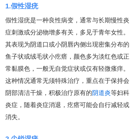
1.假性湿疣
假性湿疣是一种良性病变，通常与长期慢性炎
症刺激或分泌物增多有关，多见于青年女性。
其表现为阴道口或小阴唇内侧出现密集分布的
鱼子状或绒毛状小疙瘩，颜色多为淡红色或正
常黏膜色，一般无自觉症状或仅有轻微瘙痒。
这种情况通常无须特殊治疗，重点在于保持会
阴部清洁干燥，积极治疗原有的
阴道炎
等妇科
炎症，随着炎症消退，疙瘩可能会自行减轻或
消失。
2.尖锐湿疣