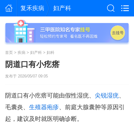
复禾疾病
妇产科
首页
>
疾病
>
妇产科
>
妇科
阴道口有小疙瘩
发布于 2026/05/07 09:05
阴道口有小疙瘩可能由假性湿疣、
尖锐湿疣
、
毛囊炎、
生殖器疱疹
、前庭大腺囊肿等原因引
起，建议及时就医明确诊断。