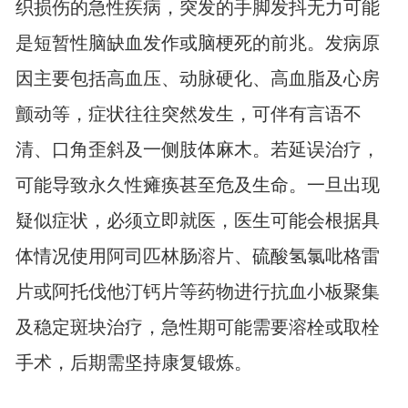
织损伤的急性疾病，突发的手脚发抖无力可能
是短暂性脑缺血发作或脑梗死的前兆。发病原
因主要包括高血压、动脉硬化、高血脂及心房
颤动等，症状往往突然发生，可伴有言语不
清、口角歪斜及一侧肢体麻木。若延误治疗，
可能导致永久性瘫痪甚至危及生命。一旦出现
疑似症状，必须立即就医，医生可能会根据具
体情况使用阿司匹林肠溶片、硫酸氢氯吡格雷
片或阿托伐他汀钙片等药物进行抗血小板聚集
及稳定斑块治疗，急性期可能需要溶栓或取栓
手术，后期需坚持康复锻炼。