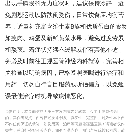
出现手脚发抖无力症状时，建议保持冷静，避
免剧烈运动以防跌倒受伤，日常饮食应均衡营
养，适量补充富含维生素B族和优质蛋白的食物
如瘦肉、鸡蛋及新鲜蔬菜水果，避免过度劳累
和熬夜。若症状持续不缓解或伴有其他不适，
务必及时前往正规医院神经内科就诊，完善相
关检查以明确病因，严格遵照医嘱进行治疗和
用药，切勿自行盲目服药或听信偏方，以免延
误最佳治疗时机导致病情恶化。
免责声明：本页面信息为第三方发布或内容转载，仅出于信息传递目
的，其作者观点、内容描述及原创度、真实性、完整性、时效性本平台
不作任何保证或承诺，涉及用药、治疗等问题需谨遵医嘱！请读者仅作
参考，并自行核实相关内容。如有作品内容、知识产权或其它问题，请