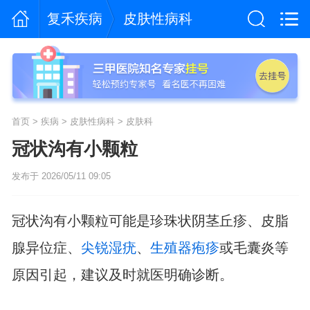
复禾疾病
皮肤性病科
首页
>
疾病
>
皮肤性病科
>
皮肤科
冠状沟有小颗粒
发布于 2026/05/11 09:05
冠状沟有小颗粒可能是珍珠状阴茎丘疹、皮脂
腺异位症、
尖锐湿疣
、
生殖器疱疹
或毛囊炎等
原因引起，建议及时就医明确诊断。