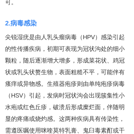
可。
2.病毒感染
尖锐湿疣是由人乳头瘤病毒（HPV）感染引起
的性传播疾病，初期可表现为冠状沟处的细小
颗粒，随后逐渐增大增多，形成菜花状、鸡冠
状或乳头状赘生物，表面粗糙不平，可能伴有
瘙痒或异物感。生殖器疱疹则由单纯疱疹病毒
（HSV）引起，发病时冠状沟会出现簇集性小
水疱或红色丘疹，破溃后形成糜烂面，伴随明
显的疼痛或烧灼感。这两种疾病具有传染性，
需遵医嘱使用咪喹莫特乳膏、鬼臼毒素酊或干