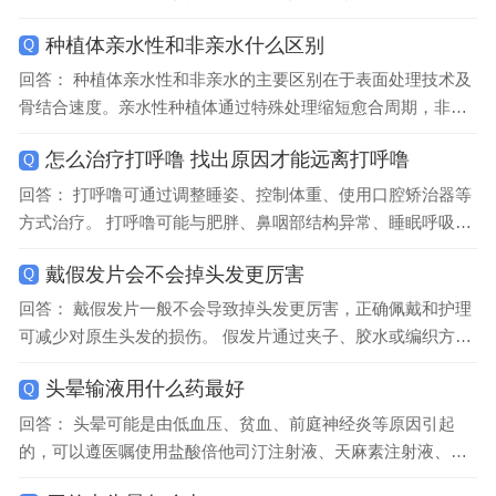
菌为金黄色葡萄球菌和铜绿假单胞菌，真菌感染则以曲霉菌和
种植体亲水性和非亲水什么区别
Q
念珠菌为主。外耳道皮...
回答： 种植体亲水性和非亲水的主要区别在于表面处理技术及
骨结合速度。亲水性种植体通过特殊处理缩短愈合周期，非亲
水性种植体则依赖传统表面特性。 亲水性种植体表面经过化学
怎么治疗打呼噜 找出原因才能远离打呼噜
Q
或物理改性，形成亲水...
回答： 打呼噜可通过调整睡姿、控制体重、使用口腔矫治器等
方式治疗。 打呼噜可能与肥胖、鼻咽部结构异常、睡眠呼吸暂
停综合征等因素有关。肥胖者颈部脂肪堆积会压迫气道，导致
戴假发片会不会掉头发更厉害
Q
气流通过时振动产生鼾...
回答： 戴假发片一般不会导致掉头发更厉害，正确佩戴和护理
可减少对原生头发的损伤。 假发片通过夹子、胶水或编织方式
固定在头发上，若使用过紧的夹子或频繁拉扯可能造成牵拉性
头晕输液用什么药最好
Q
脱发。选择轻便透气的...
回答： 头晕可能是由低血压、贫血、前庭神经炎等原因引起
的，可以遵医嘱使用盐酸倍他司汀注射液、天麻素注射液、银
杏叶提取物注射液等药物。建议及时就医，明确病因后针对性