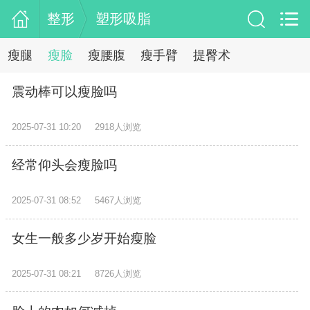
整形
塑形吸脂
瘦腿
瘦脸
瘦腰腹
瘦手臂
提臀术
震动棒可以瘦脸吗
2025-07-31 10:20
2918人浏览
经常仰头会瘦脸吗
2025-07-31 08:52
5467人浏览
女生一般多少岁开始瘦脸
2025-07-31 08:21
8726人浏览