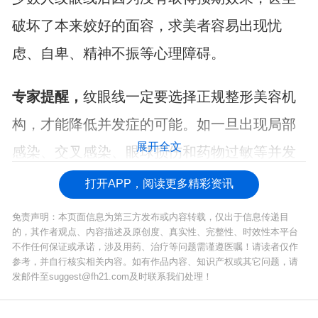
破坏了本来姣好的面容，求美者容易出现忧
虑、自卑、精神不振等心理障碍。
专家提醒，
纹眼线一定要选择正规整形美容机
构，才能降低并发症的可能。如一旦出现局部
展开全文
感染、交叉感染、眼球损伤和药物过敏等并发
症，要及时到正规医院就诊。
打开APP，阅读更多精彩资讯
免责声明：本页面信息为第三方发布或内容转载，仅出于信息传递目
的，其作者观点、内容描述及原创度、真实性、完整性、时效性本平台
不作任何保证或承诺，涉及用药、治疗等问题需谨遵医嘱！请读者仅作
参考，并自行核实相关内容。如有作品内容、知识产权或其它问题，请
发邮件至suggest@fh21.com及时联系我们处理！