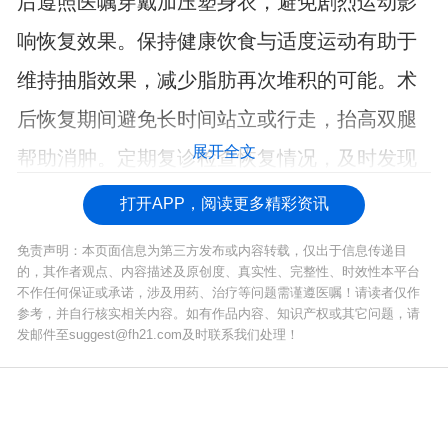
后遵照医嘱穿戴加压塑身衣，避免剧烈运动影
响恢复效果。保持健康饮食与适度运动有助于
维持抽脂效果，减少脂肪再次堆积的可能。术
后恢复期间避免长时间站立或行走，抬高双腿
展开全文
帮助消肿。定期复诊检查恢复情况，及时发现
并处理可能的并发症。
打开APP，阅读更多精彩资讯
免责声明：本页面信息为第三方发布或内容转载，仅出于信息传递目
的，其作者观点、内容描述及原创度、真实性、完整性、时效性本平台
不作任何保证或承诺，涉及用药、治疗等问题需谨遵医嘱！请读者仅作
参考，并自行核实相关内容。如有作品内容、知识产权或其它问题，请
发邮件至suggest@fh21.com及时联系我们处理！