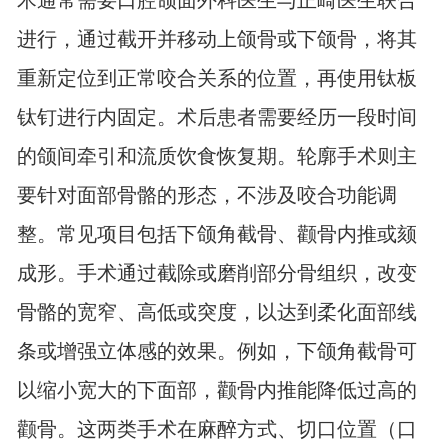
术通常需要口腔颌面外科医生与正畸医生联合
进行，通过截开并移动上颌骨或下颌骨，将其
重新定位到正常咬合关系的位置，再使用钛板
钛钉进行内固定。术后患者需要经历一段时间
的颌间牵引和流质饮食恢复期。轮廓手术则主
要针对面部骨骼的形态，不涉及咬合功能调
整。常见项目包括下颌角截骨、颧骨内推或颏
成形。手术通过截除或磨削部分骨组织，改变
骨骼的宽窄、高低或突度，以达到柔化面部线
条或增强立体感的效果。例如，下颌角截骨可
以缩小宽大的下面部，颧骨内推能降低过高的
颧骨。这两类手术在麻醉方式、切口位置（口