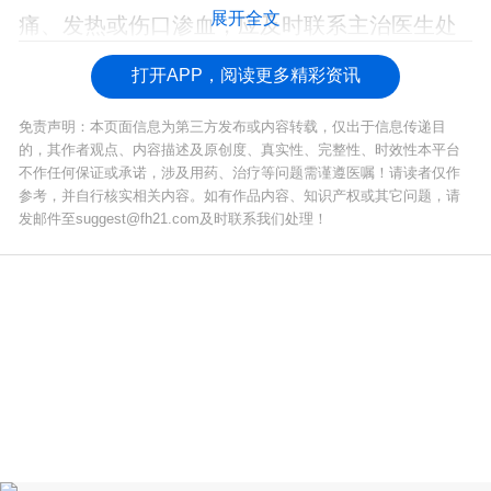
展开全文
痛、发热或伤口渗血，应及时联系主治医生处
理。
打开APP，阅读更多精彩资讯
免责声明：本页面信息为第三方发布或内容转载，仅出于信息传递目
的，其作者观点、内容描述及原创度、真实性、完整性、时效性本平台
不作任何保证或承诺，涉及用药、治疗等问题需谨遵医嘱！请读者仅作
参考，并自行核实相关内容。如有作品内容、知识产权或其它问题，请
发邮件至suggest@fh21.com及时联系我们处理！