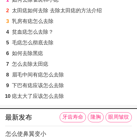
2
太田痣如何去除 去除太田痣的方法介绍
3
乳房有痣怎么去除
4
贫血痣怎么去除？
5
毛痣怎么彻底去除
6
如何去除黑痣
7
怎么去除太田痣
8
眉毛中间有痣怎么去除
9
下巴有痣应该怎么去除
10
痣太大了应该怎么去除
最新发布
牙齿寿命
隆胸
眼周皱纹
怎么使鼻翼变小