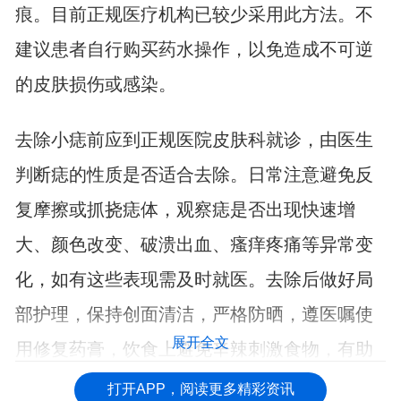
痕。目前正规医疗机构已较少采用此方法。不
建议患者自行购买药水操作，以免造成不可逆
的皮肤损伤或感染。
去除小痣前应到正规医院皮肤科就诊，由医生
判断痣的性质是否适合去除。日常注意避免反
复摩擦或抓挠痣体，观察痣是否出现快速增
大、颜色改变、破溃出血、瘙痒疼痛等异常变
化，如有这些表现需及时就医。去除后做好局
部护理，保持创面清洁，严格防晒，遵医嘱使
展开全文
用修复药膏，饮食上避免辛辣刺激食物，有助
于减少疤痕和色素沉着。
打开APP，阅读更多精彩资讯