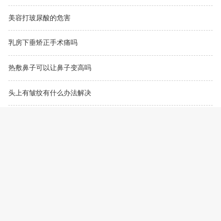
美容打玻尿酸的危害
乳房下垂矫正手术痛吗
热敷鼻子可以让鼻子变高吗
头上有皱纹有什么办法解决
做双眼皮后注意事项是什么
比基尼毛发太浓密怎么办
自体脂肪填充有哪些优势
脸部抗衰老最好的方法
做激光去黑眼圈需要多少钱