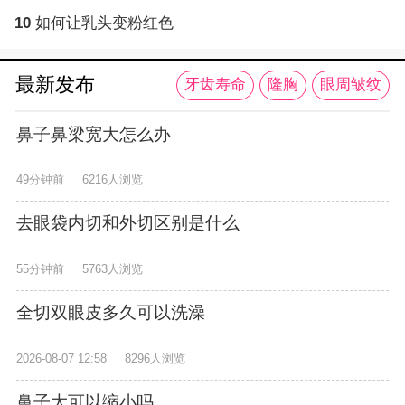
10
如何让乳头变粉红色
最新发布
牙齿寿命
隆胸
眼周皱纹
鼻子鼻梁宽大怎么办
49分钟前
6216人浏览
去眼袋内切和外切区别是什么
55分钟前
5763人浏览
全切双眼皮多久可以洗澡
2026-08-07 12:58
8296人浏览
鼻子大可以缩小吗