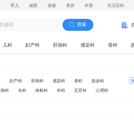
院
育儿
减肥
保健
美容
科普
生活百科
搜索
儿科
妇产科
肝病科
感染科
骨科
科
妇产科
肝病科
感染科
骨科
急诊科
性病科
全科
体检科
外科
五官科
心理科
医院