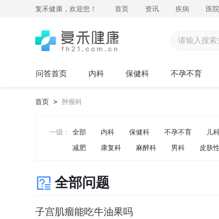
复禾健康，欢迎您！
首页
资讯
疾病
医
问答首页
内科
保健科
不孕不育
首页
>
肿瘤科
一级：
全部
内科
保健科
不孕不育
儿
减肥
康复科
麻醉科
男科
皮肤
药剂科
整形美容科
中医科
肿瘤科
全部问题
子宫肌瘤能吃牛油果吗