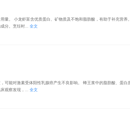
补充营养。其低脂
分。烹饪时...
全文
阳性乳腺癌产生不良影响。 蜂王浆中的脂肪酸、蛋白质等成分
观察发现，...
全文