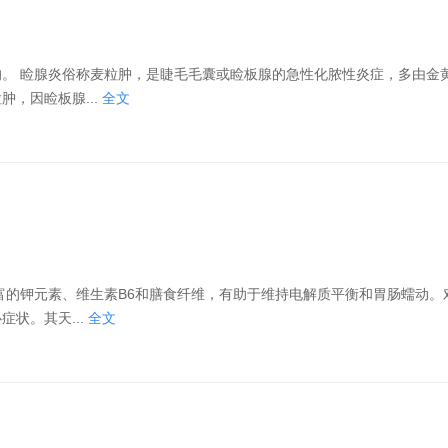
黄色葡萄
，因睑板腺...
全文
状。其天...
全文