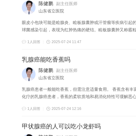
陈健鹏
副主任医师
山东省立医院
眼皮小包块可能是睑腺炎、睑板腺囊肿或汗管瘤等疾病引起的。 睑腺炎俗称麦粒肿，是睫毛毛囊或睑板腺的急性化脓性炎症，多由金
球菌感染引起，表现为红肿热痛的硬结。睑板腺囊肿又称霰粒肿
1人回答
|
2025-07-24 11:47
乳腺癌能吃香蕉吗
陈健鹏
副主任医师
山东省立医院
乳腺癌患者一般能吃香蕉，但需注意适量食用。 香蕉含有丰富的钾元素、维生素B6和膳食纤维，有助于维持电解质平衡和胃肠蠕动。对于接受
化疗的乳腺癌患者，香蕉的柔软质地和易消化特性可缓解恶心症
1人回答
|
2025-07-24 12:16
甲状腺癌的人可以吃小龙虾吗