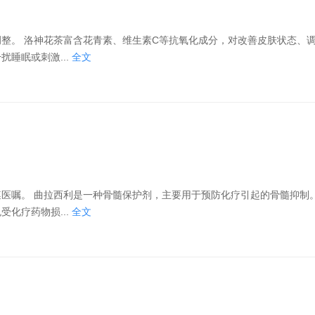
态、调节血脂
睡眠或刺激...
全文
骨髓抑制。该药物
化疗药物损...
全文