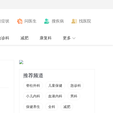
查症状
问医生
搜疾病
找医院
急诊科
减肥
康复科
更多
推荐频道
脊柱外科
儿童保健
急诊科
小儿内科
血液内科
男科
保健养生
全科
减肥