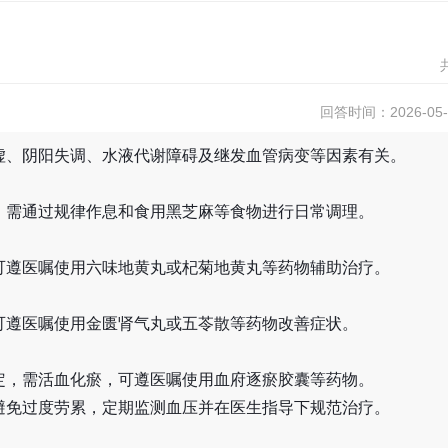
回答时间：2026-05-0
虚、阴阳失调、水液代谢障碍及继发血管病变等因素有关。
，需通过规律作息和食用黑芝麻等食物进行日常调理。
可遵医嘱使用六味地黄丸或杞菊地黄丸等药物辅助治疗。
可遵医嘱使用金匮肾气丸或五苓散等药物改善症状。
定，需活血化瘀，可遵医嘱使用血府逐瘀胶囊等药物。
避免过度劳累，定期监测血压并在医生指导下规范治疗。