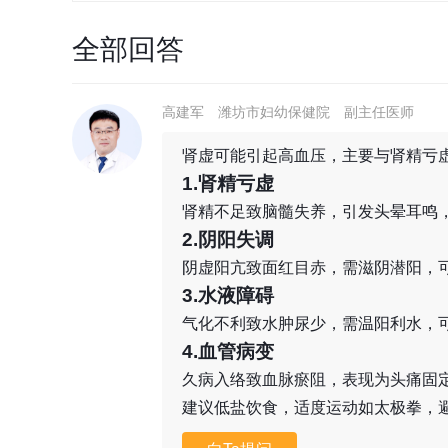
全部回答
高建军
潍坊市妇幼保健院
副主任医师
肾虚可能引起高血压，主要与肾精亏
1.肾精亏虚
肾精不足致脑髓失养，引发头晕耳鸣
2.阴阳失调
阴虚阳亢致面红目赤，需滋阴潜阳，
3.水液障碍
气化不利致水肿尿少，需温阳利水，
4.血管病变
久病入络致血脉瘀阻，表现为头痛固
建议低盐饮食，适度运动如太极拳，