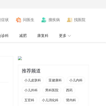
查症状
问医生
搜疾病
找医院
急诊科
减肥
康复科
更多
推荐频道
小儿皮肤科
亚健康科
小儿内科
小儿外科
男科医院
西药
五官科
小儿消化科
肾内科