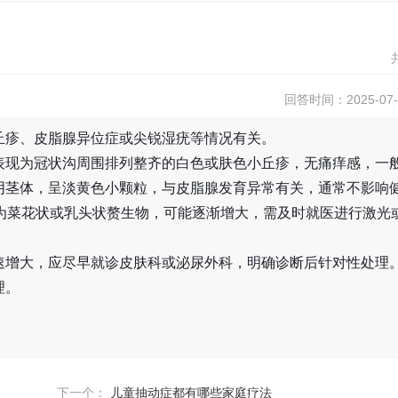
回答时间：2025-07-2
丘疹、皮脂腺异位症或尖锐湿疣等情况有关。
表现为冠状沟周围排列整齐的白色或肤色小丘疹，无痛痒感，一
阴茎体，呈淡黄色小颗粒，与皮脂腺发育异常有关，通常不影响
现为菜花状或乳头状赘生物，可能逐渐增大，需及时就医进行激光
速增大，应尽早就诊皮肤科或泌尿外科，明确诊断后针对性处理
理。
下一个：
儿童抽动症都有哪些家庭疗法