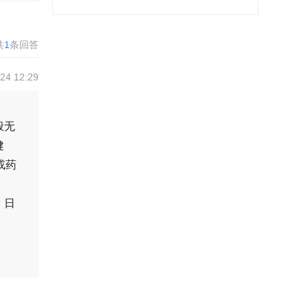
共
1
条回答
4 12:29
般无
健
或药
。日