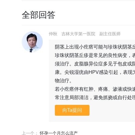
全部回答
仲秋
吉林大学第一医院
副主任医师
阴茎上出现小疙瘩可能与珍珠状阴茎
珍珠状阴茎丘疹是常见的良性病变，
须治疗。皮脂腺异位症多见于包皮或
康。尖锐湿疣由HPV感染引起，表
物治疗。
若小疙瘩伴有红肿、疼痛、渗液或快
常注意局部清洁，避免抓挠或自行处
向Ta提问
上一个：
怀孕一个月怎么流产