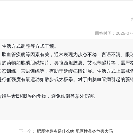
回答时间：2025-07-1
、生活方式调整等方式干预。
、脑血管疾病等因素有关，通常表现为步态不稳、言语不清、眼
谢的药物如胞磷胆碱钠片、奥拉西坦胶囊、艾地苯醌片等，需严
步态训练、言语训练等，有助于延缓病情进展。生活方式上需戒
进行低强度有氧运动如散步或太极拳。对于由脑血管病引起的萎
含维生素E和B族的食物，避免跌倒等意外伤害。
下一个：
肥厚性鼻炎是什么病 肥厚性鼻炎危害大吗