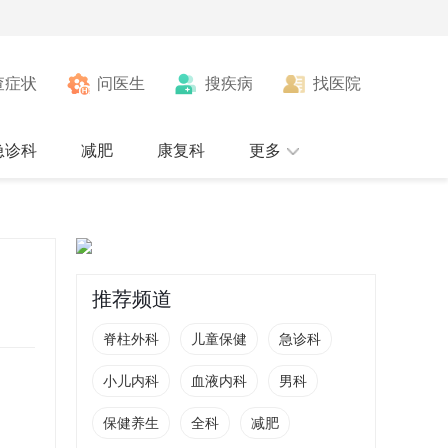
查症状
问医生
搜疾病
找医院
急诊科
减肥
康复科
更多
推荐频道
脊柱外科
儿童保健
急诊科
小儿内科
血液内科
男科
保健养生
全科
减肥