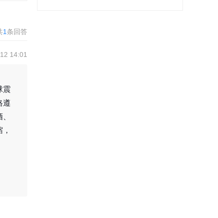
共
1
条回答
2 14:01
球震
格遵
酒、
缩，