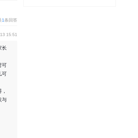
共
1
条回答
3 15:51
家长
时可
儿可
。
碍，
状与