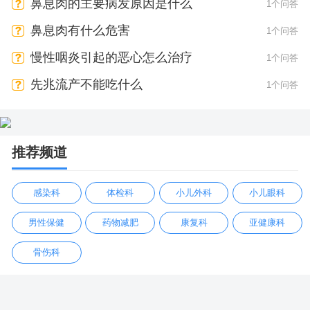
会有疼痛感吗
鼻息肉的主要病发原因是什么
1个问答
鼻息肉有什么危害
1个问答
慢性咽炎引起的恶心怎么治疗
1个问答
先兆流产不能吃什么
1个问答
推荐频道
感染科
体检科
小儿外科
小儿眼科
男性保健
药物减肥
康复科
亚健康科
骨伤科