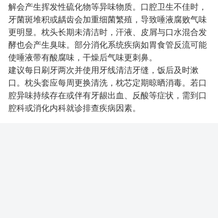
解会产生挥发性硫化物等异味物质。口腔卫生不佳时，
牙菌斑堆积或龋齿会加重细菌繁殖，导致唾液腐败气味
更明显。枕头长期未清洁时，汗液、皮屑与口水混合发
酵也会产生臭味。部分消化系统疾病如胃食管反流可能
使唾液带有酸腐味，干燥后气味更刺鼻。
建议每日刷牙两次并使用牙线清洁牙缝，饭后及时漱
口。枕头套应每周更换清洗，枕芯定期晾晒消毒。若口
腔异味持续存在或伴有牙龈出血、反酸等症状，需到口
腔科或消化内科就诊排查疾病因素。