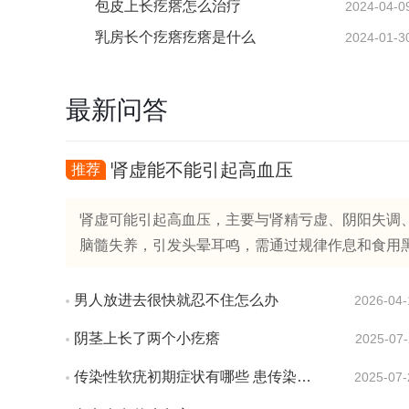
包皮上长疙瘩怎么治疗
2024-04-0
乳房长个疙瘩疙瘩是什么
2024-01-3
最新问答
肾虚能不能引起高血压
推荐
肾虚可能引起高血压，主要与肾精亏虚、阴阳失调、
脑髓失养，引发头晕耳鸣，需通过规律作息和食用黑芝麻
男人放进去很快就忍不住怎么办
2026-04-
阴茎上长了两个小疙瘩
2025-07-
传染性软疣初期症状有哪些 患传染性软疣会有疼痛感吗
2025-07-