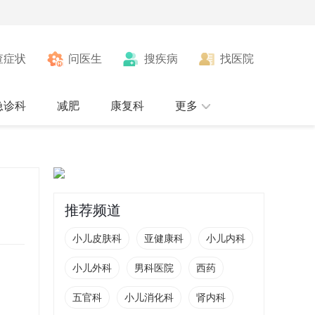
查症状
问医生
搜疾病
找医院
急诊科
减肥
康复科
更多
推荐频道
小儿皮肤科
亚健康科
小儿内科
小儿外科
男科医院
西药
五官科
小儿消化科
肾内科