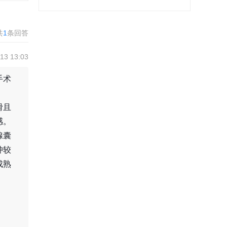
共
1
条回答
3 13:03
手术
滑且
感。
腺囊
肿较
成熟