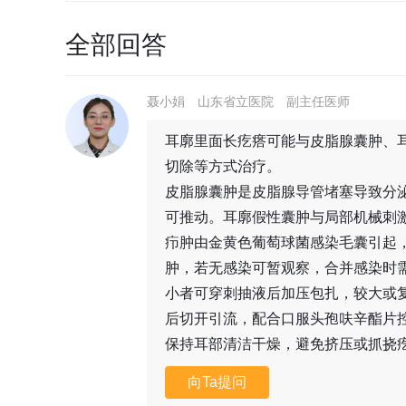
全部回答
聂小娟
山东省立医院
副主任医师
耳廓里面长疙瘩可能与皮脂腺囊肿、
切除等方式治疗。
皮脂腺囊肿是皮脂腺导管堵塞导致分
可推动。耳廓假性囊肿与局部机械刺
疖肿由金黄色葡萄球菌感染毛囊引起
肿，若无感染可暂观察，合并感染时
小者可穿刺抽液后加压包扎，较大或
后切开引流，配合口服头孢呋辛酯片
保持耳部清洁干燥，避免挤压或抓挠
向Ta提问