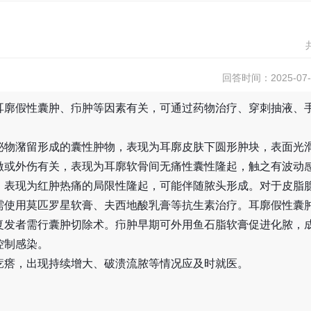
回答时间：2025-07-1
耳廓假性囊肿、疖肿等因素有关，可通过药物治疗、穿刺抽液、
泌物潴留形成的囊性肿物，表现为耳廓皮肤下圆形肿块，表面光
激或外伤有关，表现为耳廓软骨间无痛性囊性隆起，触之有波动
，表现为红肿热痛的局限性隆起，可能伴随脓头形成。对于皮脂
需使用莫匹罗星软膏、夫西地酸乳膏等抗生素治疗。耳廓假性囊
复发者需行囊肿切除术。疖肿早期可外用鱼石脂软膏促进化脓，
控制感染。
疙瘩，出现持续增大、破溃流脓等情况应及时就医。