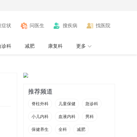
查症状
问医生
搜疾病
找医院
急诊科
减肥
康复科
更多
推荐频道
脊柱外科
儿童保健
急诊科
小儿内科
血液内科
男科
保健养生
全科
减肥