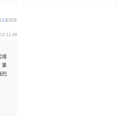
共
1
条回答
2 11:48
迟缓
。重
强烈