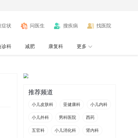
查症状
问医生
搜疾病
找医院
急诊科
减肥
康复科
更多
推荐频道
小儿皮肤科
亚健康科
小儿内科
小儿外科
男科医院
西药
五官科
小儿消化科
肾内科