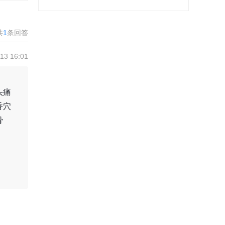
共
1
条回答
3 16:01
头痛
香穴
骨
。