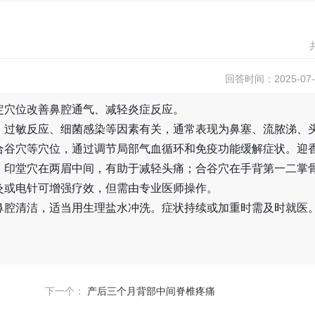
回答时间：2025-07-1
定穴位改善鼻腔通气、减轻炎症反应。
、过敏反应、细菌感染等因素有关，通常表现为鼻塞、流脓涕、
合谷穴等穴位，通过调节局部气血循环和免疫功能缓解症状。迎
；印堂穴在两眉中间，有助于减轻头痛；合谷穴在手背第一二掌
灸或电针可增强疗效，但需由专业医师操作。
鼻腔清洁，适当用生理盐水冲洗。症状持续或加重时需及时就医
下一个：
产后三个月背部中间脊椎疼痛